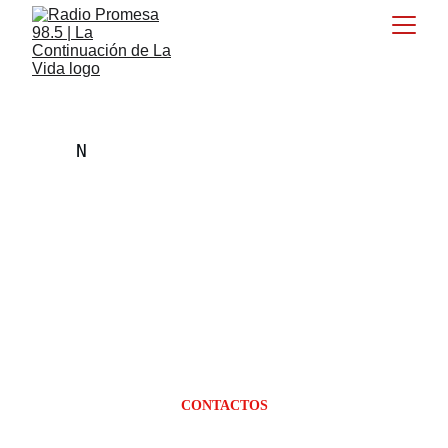
N
o dude en contactarnos si 
tiene alguna pregunta o 
inquietud. Puede usar el 
formulario en nuestro sitio 
web o enviarnos un correo 
electrónico directamente. 
Agradecemos su interés y 
esperamos tener noticias 
suyas.
CONTACTOS
Nombre y Apellido*